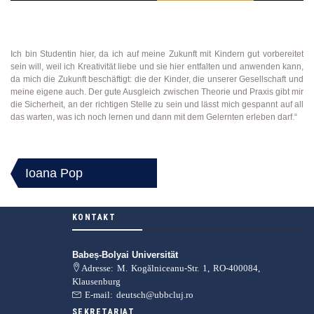
Ich bin Studentin hier, da ich auf meine Zukunft mit Kindern gut vorbereitet
sein will, weil ich Kreativität liebe und sie hier entfalten und anwenden kann,
da mich die Zukunft beschäftigt: die der Kinder, die unserer Gesellschaft und
meine eigene auch. Der gute Ausgleich zwischen Theorie und Praxis gibt mir
die Sicherheit, an der richtigen Stelle zu sein und lässt mich gespannt auf all
das warten, was ich noch lernen und dann mit dem Gelernten erleben darf.“
Ioana Pop
BEITRAGSNAVIGATION
KONTAKT
Babeș-Bolyai Universität
Adresse: M. Kogălniceanu-Str. 1, RO-400084,
Klausenburg
E-mail: deutsch@ubbcluj.ro
SEKRETARIAT