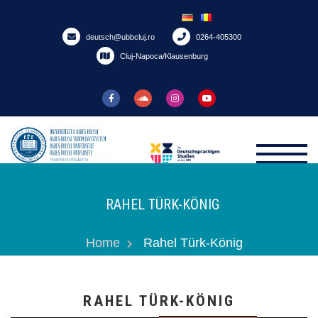
Skip
to
deutsch@ubbcluj.ro
0264-405300
content
Cluj-Napoca/Klausenburg
RAHEL TÜRK-KÖNIG
Home
Rahel Türk-König
RAHEL TÜRK-KÖNIG