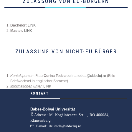
ZULASSUNG VON EU-BÜRGERN
Bachelor:
LINK
Master:
LINK
ZULASSUNG VON NICHT-EU BÜRGER
Kontaktperson
: Frau
Corina Todea
corina.todea@ubbcluj.ro
(Bitte
Briefwechsel in englischer Sprache)
Informationen unter
:
LINK
KONTAKT
Babeș-Bolyai Universität
Adresse: M. Kogălniceanu-Str. 1, RO-400084,
Klausenburg
E-mail: deutsch@ubbcluj.ro