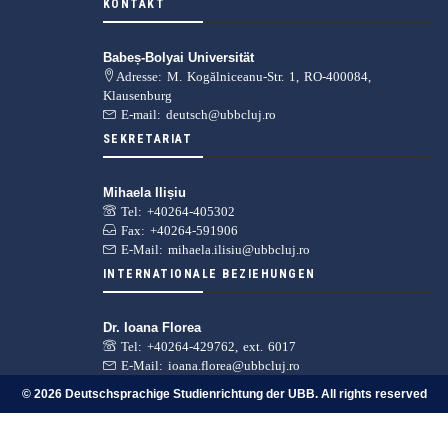
KONTAKT
Babeș-Bolyai Universität
Adresse: M. Kogălniceanu-Str. 1, RO-400084,
Klausenburg
E-mail: deutsch@ubbcluj.ro
SEKRETARIAT
Mihaela Ilișiu
Tel: +40264-405302
Fax: +40264-591906
E-Mail: mihaela.ilisiu@ubbcluj.ro
INTERNATIONALE BEZIEHUNGEN
Dr. Ioana Florea
Tel: +40264-429762, ext. 6017
E-Mail: ioana.florea@ubbcluj.ro
© 2026 Deutschsprachige Studienrichtung der UBB
. All rights reserved