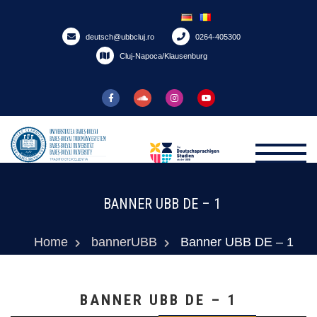
Skip
to
deutsch@ubbcluj.ro
0264-405300
content
Cluj-Napoca/Klausenburg
BANNER UBB DE – 1
Home
bannerUBB
Banner UBB DE – 1
BANNER UBB DE – 1