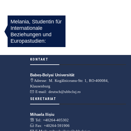
Melania, Studentin für
BEITRAGSNAVIGATION
Internationale
Beziehungen und
Europastudien:
KONTAKT
Babeș-Bolyai Universität
Adresse: M. Kogălniceanu-Str. 1, RO-400084,
Klausenburg
E-mail: deutsch@ubbcluj.ro
SEKRETARIAT
Mihaela Ilișiu
Tel: +40264-405302
Fax: +40264-591906
E-Mail: mihaela.ilisiu@ubbcluj.ro