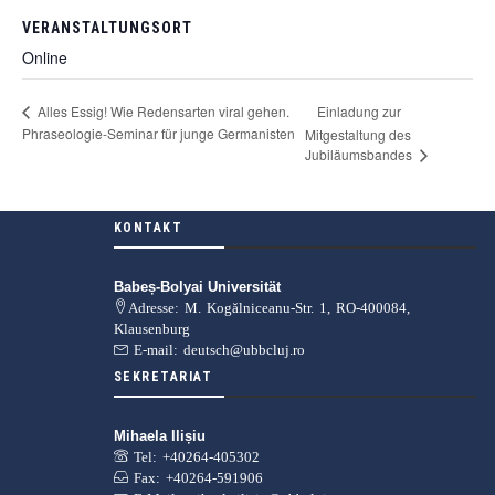
VERANSTALTUNGSORT
Online
Alles Essig! Wie Redensarten viral gehen.
Einladung zur
Phraseologie-Seminar für junge Germanisten
Mitgestaltung des
Jubiläumsbandes
KONTAKT
Babeș-Bolyai Universität
Adresse: M. Kogălniceanu-Str. 1, RO-400084,
Klausenburg
E-mail: deutsch@ubbcluj.ro
SEKRETARIAT
Mihaela Ilișiu
Tel: +40264-405302
Fax: +40264-591906