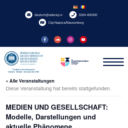
Skip
to
deutsch@ubbcluj.ro
0264-405300
content
Cluj-Napoca/Klausenburg
« Alle Veranstaltungen
Diese Veranstaltung hat bereits stattgefunden.
MEDIEN UND GESELLSCHAFT:
Modelle, Darstellungen und
aktuelle Phänomene