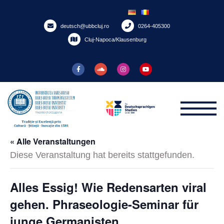
Skip
to
deutsch@ubbcluj.ro
0264-405300
content
Cluj-Napoca/Klausenburg
« Alle Veranstaltungen
Diese Veranstaltung hat bereits stattgefunden.
Alles Essig! Wie Redensarten viral
gehen. Phraseologie-Seminar für
junge Germanisten